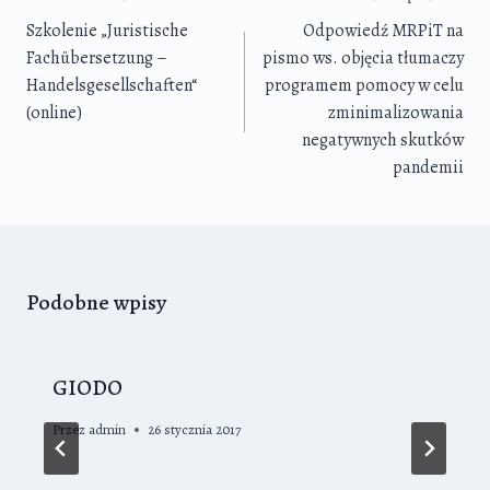
wpisu
Szkolenie „Juristische
Odpowiedź MRPiT na
Fachübersetzung –
pismo ws. objęcia tłumaczy
Handelsgesellschaften“
programem pomocy w celu
(online)
zminimalizowania
negatywnych skutków
pandemii
Podobne wpisy
GIODO
Przez
admin
26 stycznia 2017