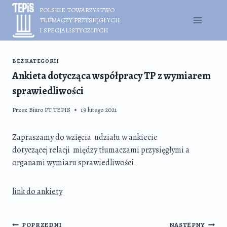
Przejdź
POLSKIE TOWARZYSTWO
do
TŁUMACZY PRZYSIĘGŁYCH
treści
I SPECJALISTYCZNYCH
BEZ KATEGORII
Ankieta dotycząca współpracy TP z wymiarem
sprawiedliwości
Przez
Biuro PT TEPIS
19 lutego 2021
Zapraszamy do wzięcia udziału w ankiecie
dotyczącej relacji między tłumaczami przysięgłymi a
organami wymiaru sprawiedliwości.
link do ankiety
Nawigacja
POPRZEDNI
NASTĘPNY