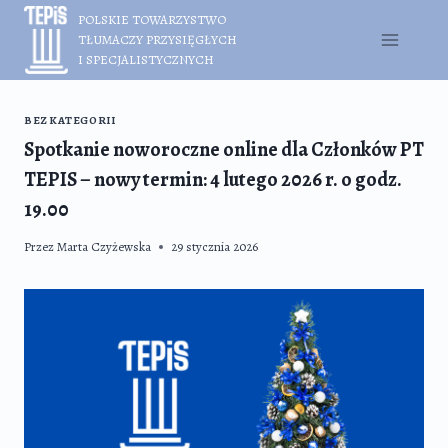
Przejdź
POLSKIE TOWARZYSTWO
do
TŁUMACZY PRZYSIĘGŁYCH
treści
I SPECJALISTYCZNYCH
BEZ KATEGORII
Spotkanie noworoczne online dla Członków PT
TEPIS – nowy termin: 4 lutego 2026 r. o godz.
19.00
Przez
Marta Czyżewska
29 stycznia 2026