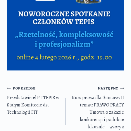
Nawigacja
POPRZEDNI
NASTĘPNY
wpisu
Przedstawiciel PT TEPIS w
Kurs prawa dla tłumaczy II
Stałym Komitecie ds.
– temat: PRAWO PRACY
Technologii FIT
Umowa o zakazie
konkurencji i podobne
klauzule – wzory z