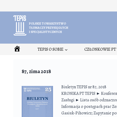
Przejdź
do
treści
POLSKIE TOWARZYSTWO
TŁUMACZY PRZYSIĘGŁYCH
I SPECJALISTYCZNYCH
HOME
TEPIS O SOBIE
CZŁONKOWIE PT 
87, zima 2018
Biuletyn TEPIS nr 87, 2018
KRONIKA PT TEPIS ► Konferenc
Zasługi ► Lista osób odznaczo
Informacja o postępach prac Ze
Gasiuk-Pihowicz; Zapytanie po