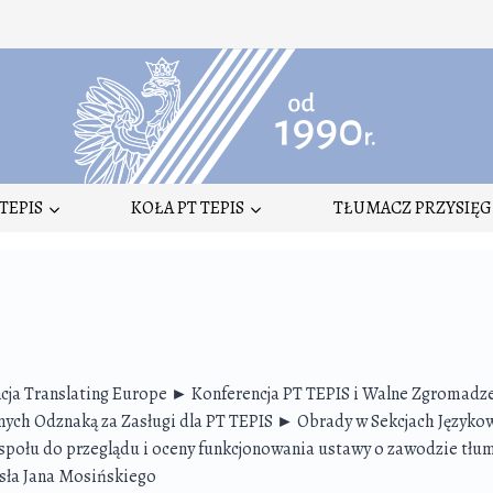
TEPIS
KOŁA PT TEPIS
TŁUMACZ PRZYSIĘG
ja Translating Europe ► Konferencja PT TEPIS i Walne Zgromadz
nych Odznaką za Zasługi dla PT TEPIS ► Obrady w Sekcjach Język
społu do przeglądu i oceny funkcjonowania ustawy o zawodzie tłum
sła Jana Mosińskiego