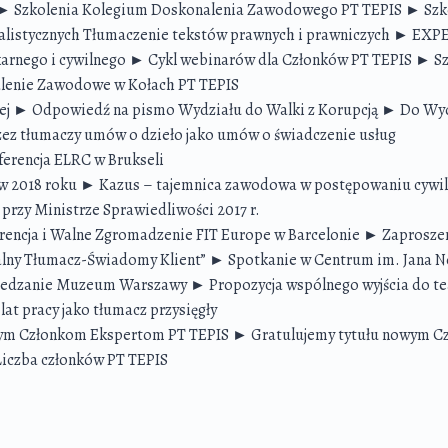
kolenia Kolegium Doskonalenia Zawodowego PT TEPIS ► Szkol
alistycznych Tłumaczenie tekstów prawnych i prawniczych ► EXP
arnego i cywilnego ► Cykl webinarów dla Członków PT TEPIS ► Sz
enie Zawodowe w Kołach PT TEPIS
ej ► Odpowiedź na pismo Wydziału do Walki z Korupcją ► Do Wy
zez tłumaczy umów o dzieło jako umów o świadczenie usług
encja ELRC w Brukseli
018 roku ► Kazus – tajemnica zawodowa w postępowaniu cywil
rzy Ministrze Sprawiedliwości 2017 r.
 i Walne Zgromadzenie FIT Europe w Barcelonie ► Zaproszeni
lny Tłumacz-Świadomy Klient” ► Spotkanie w Centrum im. Jana N
edzanie Muzeum Warszawy ► Propozycja wspólnego wyjścia do te
 pracy jako tłumacz przysięgły
 Członkom Ekspertom PT TEPIS ► Gratulujemy tytułu nowym C
iczba członków PT TEPIS