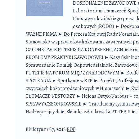
DOSKONALENIE ZAWODOWE ► Sz
Laboratorium Tłumaczeń Specj
Podstawy ukraińskiego prawa k
osobowych (RODO) ► Doskonal
WAŻNE PISMA ► Do Prezesa Krajowej Rady Notarialn
Stanowisko w sprawie kwalifikowania zawieranych pr
CZŁONKOWIE PT TEPIS NA KONFERENCJACH ► Konfer
PROBLEMY PRAKTYKI ZAWODOWEJ ► Kasy fiskalne w 2
Sprawozdanie Komisji Odpowiedzialności Zawodowej p
PT TEPIS NA FORUM MIĘDZYNARODOWYM ► Konferencja
SPOTKANIA ► Spotkanie w STP ► Projekt „Profesjona
zwyczajach bożonarodzeniowych w Niemczech” ► Zwi
TŁUMACZE NESTORZY ► Helena Ostyk-Narbutt – 70 lat
SPRAWY CZŁONKOWSKIE ► Gratulujemy tytułu nowym
Nadzwyczajnych ► Składka członkowska PT TEPIS ► L
Biuletyn nr 87, 2018
PDF