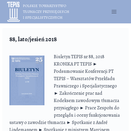
Przejdź
POLSKIE TOWARZYSTWO
do
TŁUMACZY PRZYSIĘGŁYCH
treści
I SPECJALISTYCZNYCH
88, lato/jesień 2018
Biuletyn TEPIS nr 88, 2018
KRONIKA PT TEPIS ►
Podsumowanie Konferencji PT
TEPIS – Warsztatów Przekładu
Prawniczego i Specjalistycznego
► Zakończenie prac nad
Kodeksem zawodowym tłumacza
przysięgłego ► Prace Zespołu do
przeglądu i oceny funkcjonowania
ustawy o zawodzie tłumacza ► Spotkanie z André
Lindemannem ► Spotkanie z ministrem Marcinem