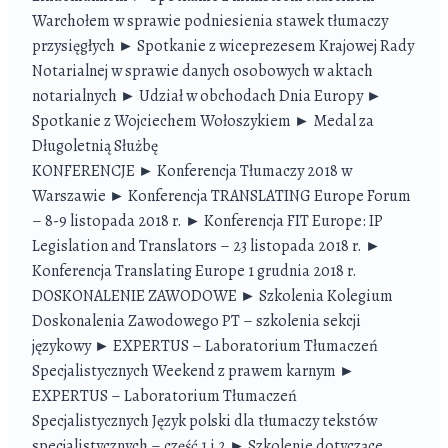
Warchołem w sprawie podniesienia stawek tłumaczy
przysięgłych ► Spotkanie z wiceprezesem Krajowej Rady
Notarialnej w sprawie danych osobowych w aktach
notarialnych ► Udział w obchodach Dnia Europy ►
Spotkanie z Wojciechem Wołoszykiem ► Medal za
Długoletnią Służbę
KONFERENCJE ► Konferencja Tłumaczy 2018 w
Warszawie ► Konferencja TRANSLATING Europe Forum
– 8-9 listopada 2018 r. ► Konferencja FIT Europe: IP
Legislation and Translators – 23 listopada 2018 r. ►
Konferencja Translating Europe 1 grudnia 2018 r.
DOSKONALENIE ZAWODOWE ► Szkolenia Kolegium
Doskonalenia Zawodowego PT – szkolenia sekcji
językowy ► EXPERTUS – Laboratorium Tłumaczeń
Specjalistycznych Weekend z prawem karnym ►
EXPERTUS – Laboratorium Tłumaczeń
Specjalistycznych Język polski dla tłumaczy tekstów
specjalistycznych – część 1 i 2 ► Szkolenie dotyczące