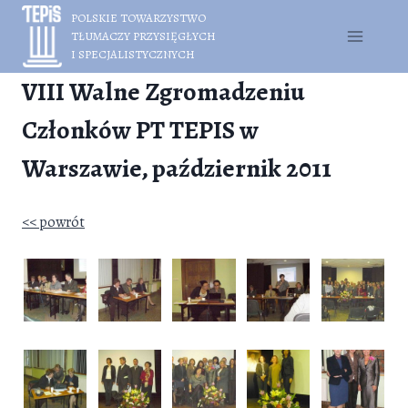
Przejdź
POLSKIE TOWARZYSTWO
do
TŁUMACZY PRZYSIĘGŁYCH
treści
I SPECJALISTYCZNYCH
VIII Walne Zgromadzeniu
Członków PT TEPIS w
Warszawie, październik 2011
<< powrót