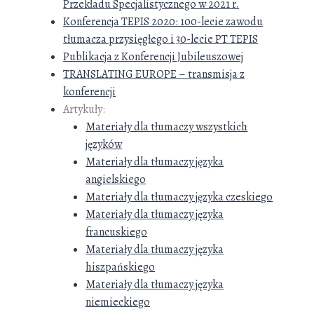
Przekładu Specjalistycznego w 2021 r.
Konferencja TEPIS 2020: 100-lecie zawodu
tłumacza przysięgłego i 30-lecie PT TEPIS
Publikacja z Konferencji Jubileuszowej
TRANSLATING EUROPE – transmisja z
konferencji
Artykuły:
Materiały dla tłumaczy wszystkich
języków
Materiały dla tłumaczy języka
angielskiego
Materiały dla tłumaczy języka czeskiego
Materiały dla tłumaczy języka
francuskiego
Materiały dla tłumaczy języka
hiszpańskiego
Materiały dla tłumaczy języka
niemieckiego