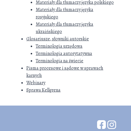
Materiały dla tłumaczy języka polskiego
Materiały dla tłumaczy języka
rosyjskiego
Materiały dla tłumaczy języka
ukraińskiego
Glosariusze, słowniki autorskie
Terminologia urzędowa
Terminologia autorytatywna
Terminologia na świecie
Pisma procesowe i sądowe w sprawach
karnych
Webinary
Sprawa Kellgrena