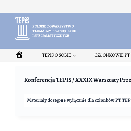
Przejdź
do
treści
POLSKIE TOWARZYSTWO
TŁUMACZY PRZYSIĘGŁYCH
I SPECJALISTYCZNYCH
HOME
TEPIS O SOBIE
CZŁONKOWIE PT 
Konferencja TEPIS / XXXIX Warsztaty Prze
Materiały dostępne wyłącznie dla członków PT TEP