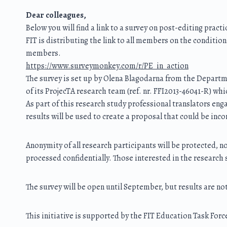
Dear colleagues,
Below you will find a link to a survey on post-editing practi
FIT is distributing the link to all members on the condition
members.
https://www.surveymonkey.com/r/PE_in_action
The survey is set up by Olena Blagodarna from the Departm
of its ProjecTA research team (ref. nr. FFI2013-46041-R) w
As part of this research study professional translators en
results will be used to create a proposal that could be inc
Anonymity of all research participants will be protected, no 
processed confidentially. Those interested in the research 
The survey will be open until September, but results are n
This initiative is supported by the FIT Education Task Forc