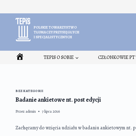
Przejdź
do
treści
POLSKIE TOWARZYSTWO
TŁUMACZY PRZYSIĘGŁYCH
I SPECJALISTYCZNYCH
HOME
TEPIS O SOBIE
CZŁONKOWIE PT 
BEZ KATEGORII
Badanie ankietowe nt. post edycji
Przez
admin
7 lipca 2016
Zachęcamy do wzięcia udziału w badaniu ankietowym nt. po