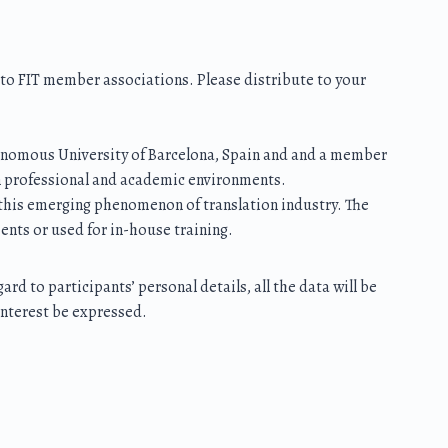
ed to FIT member associations. Please distribute to your
tonomous University of Barcelona, Spain and and a member
 in professional and academic environments.
n this emerging phenomenon of translation industry. The
ents or used for in-house training.
rd to participants’ personal details, all the data will be
 interest be expressed.