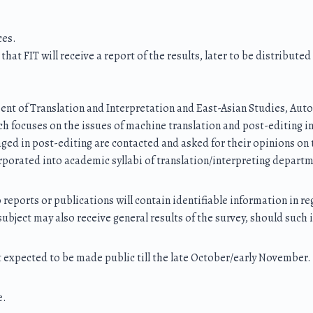
ces.
 that FIT will receive a report of the results, later to be distribut
ent of Translation and Interpretation and East-Asian Studies, Au
hich focuses on the issues of machine translation and post-editing
gaged in post-editing are contacted and asked for their opinions o
orporated into academic syllabi of translation/interpreting departm
reports or publications will contain identifiable information in rega
subject may also receive general results of the survey, should such
ot expected to be made public till the late October/early November.
e.