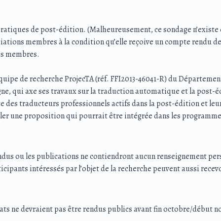
pratiques de post-édition. (Malheureusement, ce sondage n’existe 
iations membres à la condition qu’elle reçoive un compte rendu des
vos membres.
quipe de recherche ProjecTA (réf. FFI2013-46041-R) du Département 
e, qui axe ses travaux sur la traduction automatique et la post-éd
te des traducteurs professionnels actifs dans la post-édition et l
rmuler une proposition qui pourrait être intégrée dans les program
ndus ou les publications ne contiendront aucun renseignement perso
icipants intéressés par l’objet de la recherche peuvent aussi recevo
tats ne devraient pas être rendus publics avant fin octobre/début 