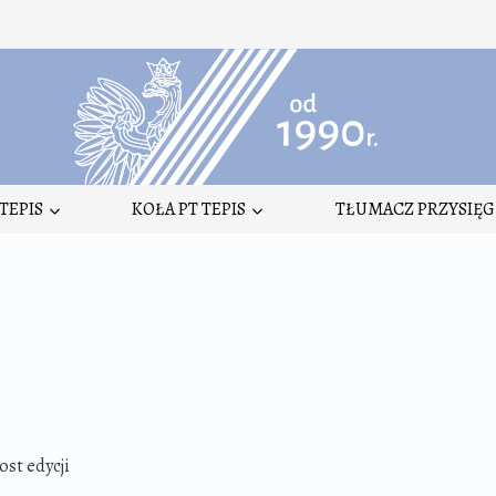
TEPIS
KOŁA PT TEPIS
TŁUMACZ PRZYSIĘG
st edycji