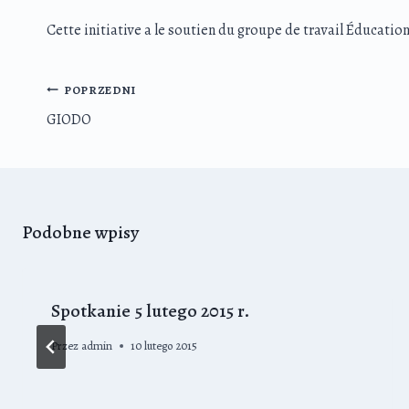
Cette initiative a le soutien du groupe de travail Éducation 
Nawigacja
POPRZEDNI
wpisu
GIODO
Podobne wpisy
Spotkanie 5 lutego 2015 r.
Przez
admin
10 lutego 2015