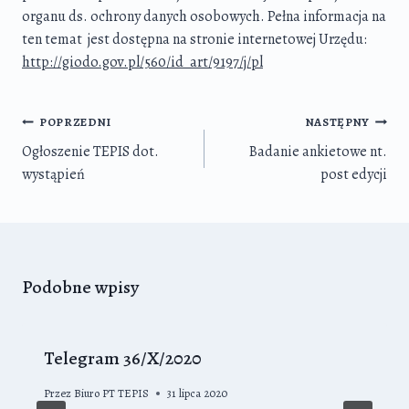
organu ds. ochrony danych osobowych. Pełna informacja na
ten temat jest dostępna na stronie internetowej Urzędu:
http://giodo.gov.pl/560/id_art/9197/j/pl
Nawigacja
POPRZEDNI
NASTĘPNY
wpisu
Ogłoszenie TEPIS dot.
Badanie ankietowe nt.
wystąpień
post edycji
Podobne wpisy
Telegram 36/X/2020
Przez
Biuro PT TEPIS
31 lipca 2020