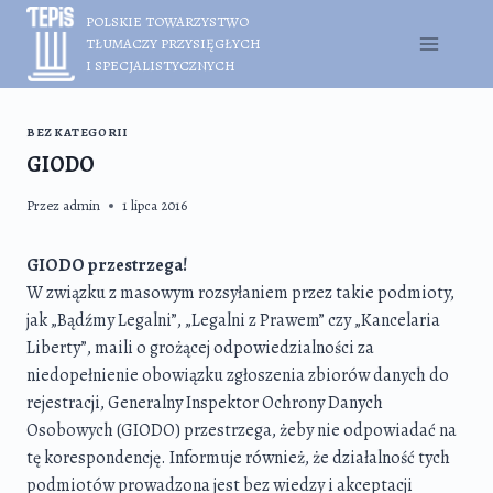
Przejdź
POLSKIE TOWARZYSTWO
do
TŁUMACZY PRZYSIĘGŁYCH
treści
I SPECJALISTYCZNYCH
BEZ KATEGORII
GIODO
Przez
admin
1 lipca 2016
GIODO przestrzega!
W związku z masowym rozsyłaniem przez takie podmioty,
jak „Bądźmy Legalni”, „Legalni z Prawem” czy „Kancelaria
Liberty”, maili o grożącej odpowiedzialności za
niedopełnienie obowiązku zgłoszenia zbiorów danych do
rejestracji, Generalny Inspektor Ochrony Danych
Osobowych (GIODO) przestrzega, żeby nie odpowiadać na
tę korespondencję. Informuje również, że działalność tych
podmiotów prowadzona jest bez wiedzy i akceptacji