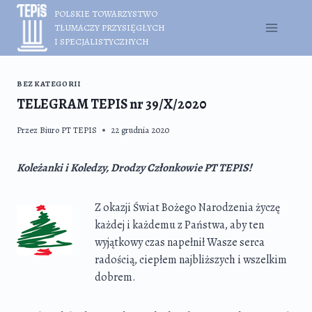
Przejdź
POLSKIE TOWARZYSTWO
do
TŁUMACZY PRZYSIĘGŁYCH
treści
I SPECJALISTYCZNYCH
BEZ KATEGORII
TELEGRAM TEPIS nr 39/X/2020
Przez
Biuro PT TEPIS
22 grudnia 2020
Koleżanki i Koledzy, Drodzy Członkowie PT TEPIS!
Z okazji Świat Bożego Narodzenia życzę
każdej i każdemu z Państwa, aby ten
wyjątkowy czas napełnił Wasze serca
radością, ciepłem najbliższych i wszelkim
dobrem.