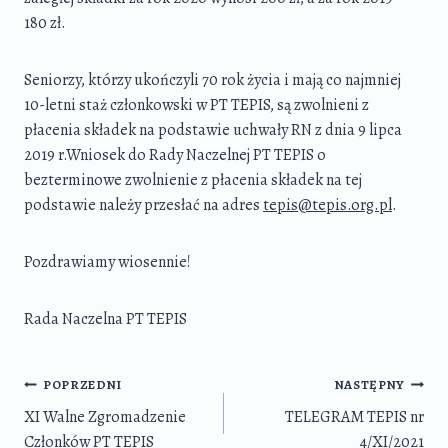
180 zł.
Seniorzy, którzy ukończyli 70 rok życia i mają co najmniej
10-letni staż członkowski w PT TEPIS, są zwolnieni z
płacenia składek na podstawie uchwały RN z dnia 9 lipca
2019 r.Wniosek do Rady Naczelnej PT TEPIS o
bezterminowe zwolnienie z płacenia składek na tej
podstawie należy przesłać na adres
tepis@tepis.org.pl
.
Pozdrawiamy wiosennie!
Rada Naczelna PT TEPIS
Nawigacja
POPRZEDNI
NASTĘPNY
wpisu
XI Walne Zgromadzenie
TELEGRAM TEPIS nr
Członków PT TEPIS
4/XI/2021