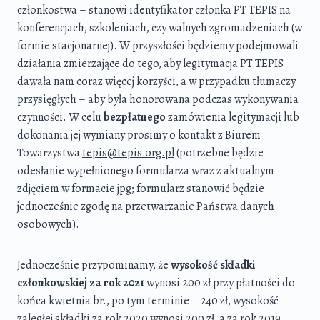
członkostwa – stanowi identyfikator członka PT TEPIS na
konferencjach, szkoleniach, czy walnych zgromadzeniach (w
formie stacjonarnej). W przyszłości będziemy podejmowali
działania zmierzające do tego, aby legitymacja PT TEPIS
dawała nam coraz więcej korzyści, a w przypadku tłumaczy
przysięgłych – aby była honorowana podczas wykonywania
czynności. W celu
bezpłatnego
zamówienia legitymacji lub
dokonania jej wymiany prosimy o kontakt z Biurem
Towarzystwa
tepis@tepis.org.pl
(potrzebne będzie
odesłanie wypełnionego formularza wraz z aktualnym
zdjęciem w formacie jpg; formularz stanowić będzie
jednocześnie zgodę na przetwarzanie Państwa danych
osobowych).
Jednocześnie przypominamy, że
wysokość składki
członkowskiej za rok 2021
wynosi 200 zł przy płatności do
końca kwietnia br., po tym terminie – 240 zł, wysokość
zaległej składki za rok 2020 wynosi 200 zł, a za rok 2019 –