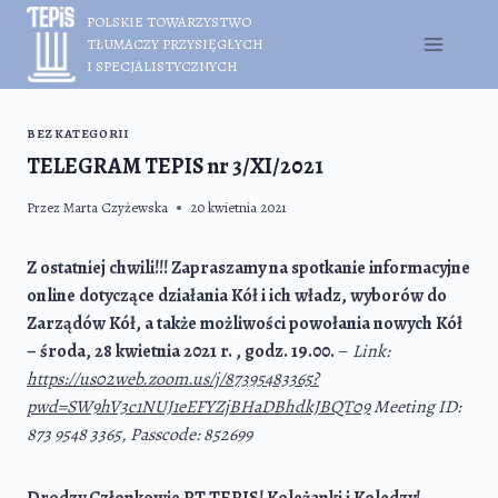
Przejdź
POLSKIE TOWARZYSTWO
do
TŁUMACZY PRZYSIĘGŁYCH
treści
I SPECJALISTYCZNYCH
BEZ KATEGORII
TELEGRAM TEPIS nr 3/XI/2021
Przez
Marta Czyżewska
20 kwietnia 2021
Z ostatniej chwili!!! Zapraszamy na spotkanie informacyjne
online dotyczące działania Kół i ich władz, wyborów do
Zarządów Kół, a także możliwości powołania nowych Kół
– środa, 28 kwietnia 2021 r. , godz. 19.00.
–
Link:
https://us02web.zoom.us/j/87395483365?
pwd=SW9hV3c1NUJ1eEFYZjBHaDBhdkJBQT09
Meeting ID:
873 9548 3365, Passcode: 852699