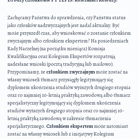
Drodzy Członkowie PT TEPIS!
Koleżanki i Koledzy!
Zachęcamy Państwa do sprawdzenia, czy Państwa status
jako członków nadzwyczajnych jest nadal aktualny. Być
może przyszedł czas, aby wnioskować o zostanie członkiem
zwyczajnym albo członkiem ekspertem? Na posiedzeniach
Rady Naczelnej (na początku miesiąca) Komisja
Kwalifikacyjna oraz Kolegium Ekspertów rozpatrują
nadesłane wnioski (pocztą tradycyjną lub mailowo).
Przypominamy, że
członkiem zwyczajnym
może zostać na
własny wniosek tłumacz przysięgły legitymujący się
dyplomem ukończenia studiów wyższych drugiego stopnia
oraz co najmniej 10-letnią praktyką zawodową albo tłumacz
specjalistyczny legitymujący się dyplomem ukończenia
studiów wyższych drugiego stopnia oraz co najmniej 10-
letnią praktyką zawodową w zakresie tłumaczenia
specjalistycznego.
Członkiem ekspertem
może natomiast
zostać na własny wniosek lub z inicjatywy Kolegium