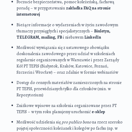
Poczucie bezpieczeństwa, pomoc koleżeńską, fachową
poradę – w przygotowaniu
zakładka FAQ na stronie
internetowej
Bieżące informacje o wydarzeniach w życiu zawodowym
tłumaczy przysięgłych i specjalistycznych –
Biuletyn,
TELEGRAM, mailing, FB
i niebawem
LinkedIn
Możliwość wywiązania się z ustawowego obowiązku
doskonalenia zawodowego przez udział w szkoleniach
regularnie organizowanych w Warszawie i przez Zarządy
Kół PT TEPIS (Białystok, Kraków, Katowice, Poznań,
Szczecin i Wrocław) – oraz zdalnie w formie webinariów
Dostęp do cennych materiałów zamieszczonych na stronie
PT TEPIS, przewidzianych tylko dla członków (min. w
Repozytorium)
Zniżkowe wpisowe na szkolenia organizowane przez PT
TEPIS – w tym roku planujemy uruchomić
e-sklep
Możliwość udzielenia się
pro publico bono
na rzecz szeroko
pojętej społeczności koleżanek i kolegów po fachu (np. w