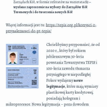
Zarządach Kół, w formie referatów na warsztatach)
–
wysłano zaproszenie na wybory do Zarządów Kół
Terenowych i do tworzenia nowych Kół
Więcej informacji jest tu:
https://tepis.org.pl/korzysci-z-
przynaleznosci-do-pt-tepis/
Chcielibyśmy przypomnieć, że od
2020 r., który był rokiem
jubileuszowym 30-lecia
powstania Towarzystwa TEPIS i
100-lecia zawodu tłumacza
przysięgłego w niepodległej
Polsce wydajemy
nowe
legitymacje
, które mają wymiary
plastikowej karty kredytowej,
posiadają hologram i
mikroprocesor. Nowa legitymacja – poza dowodem