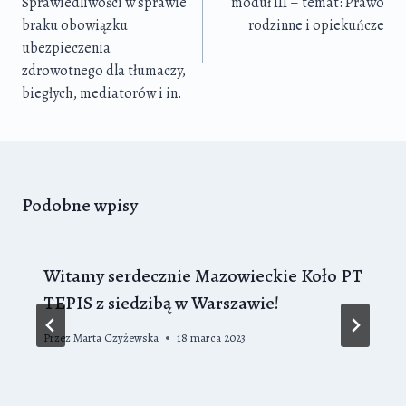
Sprawiedliwości w sprawie
moduł III – temat: Prawo
braku obowiązku
rodzinne i opiekuńcze
ubezpieczenia
zdrowotnego dla tłumaczy,
biegłych, mediatorów i in.
Podobne wpisy
Witamy serdecznie Mazowieckie Koło PT
TEPIS z siedzibą w Warszawie!
Przez
Marta Czyżewska
18 marca 2023