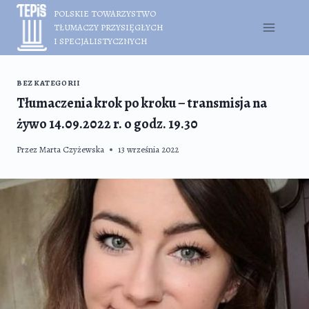
Przejdź
POLSKIE TOWARZYSTWO
do
TŁUMACZY PRZYSIĘGŁYCH
treści
I SPECJALISTYCZNYCH
BEZ KATEGORII
Tłumaczenia krok po kroku – transmisja na
żywo 14.09.2022 r. o godz. 19.30
Przez
Marta Czyżewska
13 września 2022