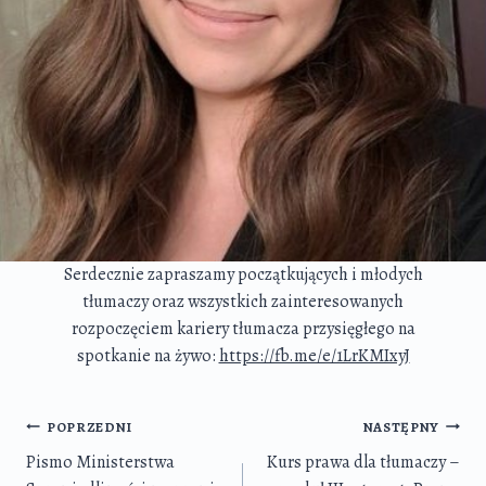
Serdecznie zapraszamy początkujących i młodych
tłumaczy oraz wszystkich zainteresowanych
rozpoczęciem kariery tłumacza przysięgłego na
spotkanie na żywo:
https://fb.me/e/1LrKMIxyJ
Nawigacja
POPRZEDNI
NASTĘPNY
wpisu
Pismo Ministerstwa
Kurs prawa dla tłumaczy –