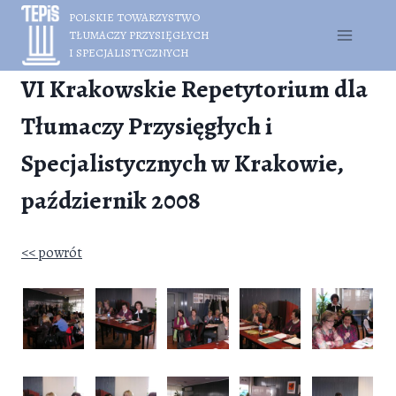
Przejdź
POLSKIE TOWARZYSTWO
do
TŁUMACZY PRZYSIĘGŁYCH
treści
I SPECJALISTYCZNYCH
VI Krakowskie Repetytorium dla
Tłumaczy Przysięgłych i
Specjalistycznych w Krakowie,
październik 2008
<< powrót