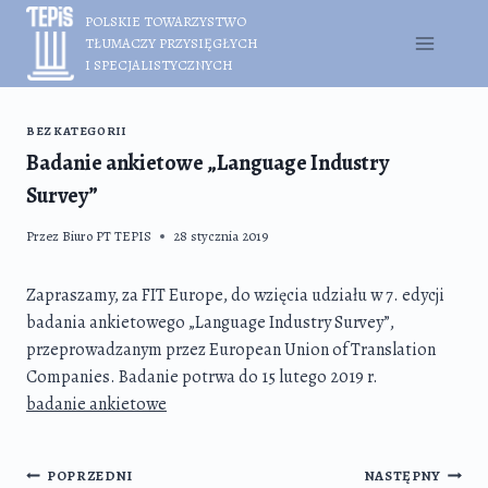
Przejdź
POLSKIE TOWARZYSTWO
do
TŁUMACZY PRZYSIĘGŁYCH
treści
I SPECJALISTYCZNYCH
BEZ KATEGORII
Badanie ankietowe „Language Industry
Survey”
Przez
Biuro PT TEPIS
28 stycznia 2019
Zapraszamy, za FIT Europe, do wzięcia udziału w 7. edycji
badania ankietowego „Language Industry Survey”,
przeprowadzanym przez European Union of Translation
Companies. Badanie potrwa do 15 lutego 2019 r.
badanie ankietowe
Nawigacja
POPRZEDNI
NASTĘPNY