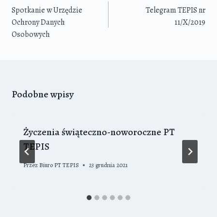
wpisu
Spotkanie w Urzędzie
Telegram TEPIS nr
Ochrony Danych
11/X/2019
Osobowych
Podobne wpisy
Życzenia świąteczno-noworoczne PT
TEPIS
Przez
Biuro PT TEPIS
23 grudnia 2021