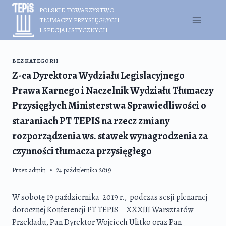
Przejdź
POLSKIE TOWARZYSTWO
do
TŁUMACZY PRZYSIĘGŁYCH
treści
I SPECJALISTYCZNYCH
BEZ KATEGORII
Z-ca Dyrektora Wydziału Legislacyjnego
Prawa Karnego i Naczelnik Wydziału Tłumaczy
Przysięgłych Ministerstwa Sprawiedliwości o
staraniach PT TEPIS na rzecz zmiany
rozporządzenia ws. stawek wynagrodzenia za
czynności tłumacza przysięgłego
Przez
admin
24 października 2019
W sobotę 19 października 2019 r., podczas sesji plenarnej
dorocznej Konferencji PT TEPIS – XXXIII Warsztatów
Przekładu, Pan Dyrektor Wojciech Ulitko oraz Pan