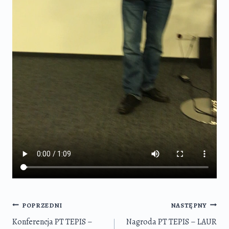
Nawigacja
POPRZEDNI
NASTĘPNY
wpisu
Konferencja PT TEPIS –
Nagroda PT TEPIS – LAUR