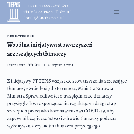
Przejdź
POLSKIE TOWARZYSTWO
do
TŁUMACZY PRZYSIĘGŁYCH
treści
I SPECJALISTYCZNYCH
BEZ KATEGORII
Wspólna inicjatywa stowarzyszeń
zrzeszających tłumaczy
Przez
Biuro PT TEPIS
26 stycznia 2021
Z inicjatywy PT TEPIS wszystkie stowarzyszenia zrzeszające
tłumaczy zwróciły się do Premiera, Ministra Zdrowia i
Ministra Sprawiedliwości o uwzględnienie tłumaczy
przysięgłych w rozporządzeniu regulującym drugi etap
szczepień przeciwko koronawirusowi COVID -19, aby
zapewnić bezpieczeństwo i zdrowie tłumaczy podczas
wykonywania czynności tłumacza przysięgłego.