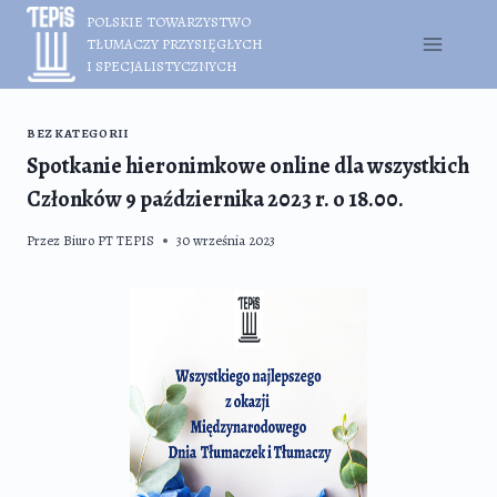
Przejdź
POLSKIE TOWARZYSTWO
do
TŁUMACZY PRZYSIĘGŁYCH
treści
I SPECJALISTYCZNYCH
BEZ KATEGORII
Spotkanie hieronimkowe online dla wszystkich
Członków 9 października 2023 r. o 18.00.
Przez
Biuro PT TEPIS
30 września 2023