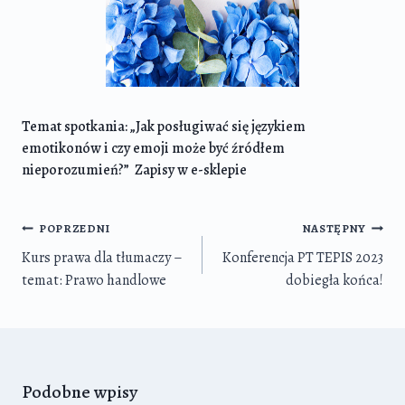
Temat spotkania: „Jak posługiwać się językiem
emotikonów i czy emoji może być źródłem
nieporozumień?”
Zapisy w e-sklepie
Nawigacja
POPRZEDNI
NASTĘPNY
wpisu
Kurs prawa dla tłumaczy –
Konferencja PT TEPIS 2023
temat: Prawo handlowe
dobiegła końca!
Podobne wpisy