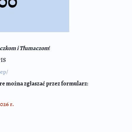
aczkom i Tłumaczom
!
PIS
lep/
óre można zgłaszać przez formularz:
026 r.