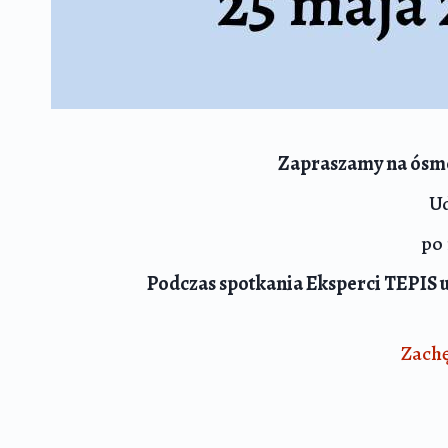
Zapraszamy na ósme 
Ud
po 
Podczas spotkania Eksperci TEPIS u
Zachę