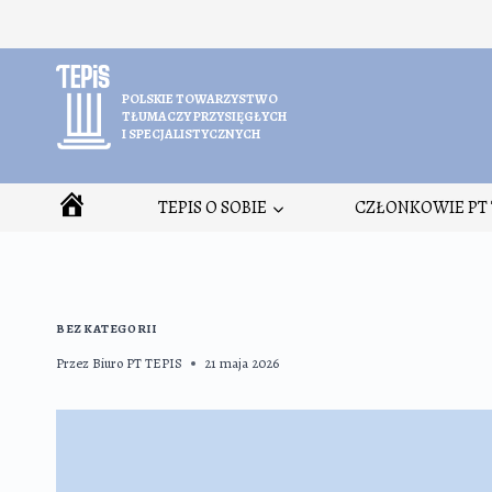
Przejdź
do
treści
POLSKIE TOWARZYSTWO
TŁUMACZY PRZYSIĘGŁYCH
I SPECJALISTYCZNYCH
HOME
TEPIS O SOBIE
CZŁONKOWIE PT 
BEZ KATEGORII
Przez
Biuro PT TEPIS
21 maja 2026