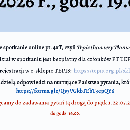
spotkanie online pt. 4xT, czyli
Tepis tłumaczy Tłum
ział w spotkaniu jest bezpłatny dla członków PT TE
rejestracji w e-sklepie TEPIS:
https://tepis.org.pl/sk
dzielą odpowiedzi na nurtujące Państwa pytania, kt
https://forms.gle/Qv3VGkbTEbT3epQY6
camy do zadawania pytań tą drogą do piątku, 22.05.2
do godz. 16.00.