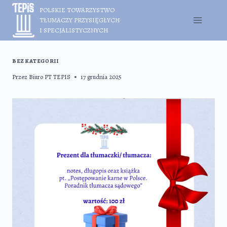
Przejdź
POLSKIE TOWARZYSTWO
do
TŁUMACZY PRZYSIĘGŁYCH
treści
I SPECJALISTYCZNYCH
BEZ KATEGORII
Przez
Biuro PT TEPIS
17 grudnia 2025