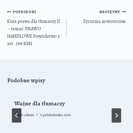
Nawigacja
POPRZEDNI
NASTĘPNY
wpisu
Kurs prawa dla tłumaczy II
Życzenia noworoczne
– temat: PRAWO
HANDLOWE Powództwo z
art. 299 KSH
Podobne wpisy
Ważne dla tłumaczy
Przez
admin
5 października 2016