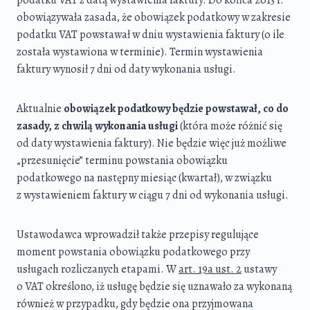
podatku VAT z datą wystawienia faktury. Do końca 2013 r.
obowiązywała zasada, że obowiązek podatkowy w zakresie
podatku VAT powstawał w dniu wystawienia faktury (o ile
została wystawiona w terminie). Termin wystawienia
faktury wynosił 7 dni od daty wykonania usługi.
Aktualnie
obowiązek podatkowy będzie powstawał, co do
zasady, z chwilą wykonania usługi
(która może różnić się
od daty wystawienia faktury). Nie będzie więc już możliwe
„przesunięcie” terminu powstania obowiązku
podatkowego na następny miesiąc (kwartał), w związku
z wystawieniem faktury w ciągu 7 dni od wykonania usługi.
Ustawodawca wprowadził także przepisy regulujące
moment powstania obowiązku podatkowego przy
usługach rozliczanych etapami. W
art. 19a ust. 2
ustawy
o VAT określono, iż usługę będzie się uznawało za wykonaną
również w przypadku, gdy będzie ona przyjmowana