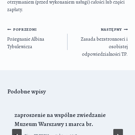
otrzymaniem (przed wykonaniem usługi) całości lub części
zapłaty.
Nawigacja
POPRZEDNI
NASTĘPNY
wpisu
Pożegnanie Albina
Zasada bezstronnosci i
Tybulewicza
osobistej
odpowiedzialności TP.
Podobne wpisy
zaproszenie na wspólne zwiedzanie
Muzeum Warszawy 1 marca br.