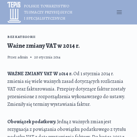
Przejdź
POLSKIE TOWARZYSTWO
do
TŁUMACZY PRZYSIĘGŁYCH
treści
I SPECJALISTYCZNYCH
BEZ KATEGORII
Ważne zmiany VAT w 2014 r.
Przez
admin
20 stycznia 2014
WAŻNE ZMIANY VAT W 2014 r.
Od 1 stycznia 2014 r.
zmienia się wiele ważnych zasad dotyczących rozliczania
VAT oraz fakturowania. Przepisy dotyczące faktur zostały
przeniesione z rozporządzenia wykonawczego do ustawy.
Zmieniły się terminy wystawiania faktur.
Obowiązek podatkowy.
Jedną z ważnych zmian jest
rezygnacja z powiązania obowiązku podatkowego z tytułu