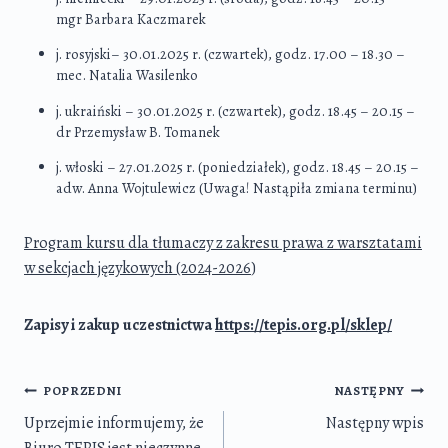
mgr Barbara Kaczmarek
j. rosyjski– 30.01.2025 r. (czwartek), godz. 17.00 – 18.30 –
mec. Natalia Wasilenko
j. ukraiński – 30.01.2025 r. (czwartek), godz. 18.45 – 20.15 –
dr Przemysław B. Tomanek
j. włoski – 27.01.2025 r. (poniedziałek), godz. 18.45 – 20.15 –
adw. Anna Wojtulewicz (Uwaga! Nastąpiła zmiana terminu)
Program kursu dla tłumaczy z zakresu prawa z warsztatami
w sekcjach językowych (2024-2026
)
Zapisy i zakup uczestnictwa
https://tepis.org.pl/sklep/
Nawigacja
POPRZEDNI
NASTĘPNY
wpisu
Uprzejmie informujemy, że
Następny wpis