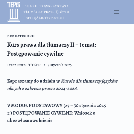
Przejdź
POLSKIE TOWARZYSTWO
do
TŁUMACZY PRZYSIĘGŁYCH
treści
I SPECJALISTYCZNYCH
BEZ KATEGORII
Kurs prawa dla tłumaczy II – temat:
Postępowanie cywilne
Przez
Biuro PT TEPIS
9 stycznia 2025
Zapraszamy do udziału w
Kursie dla tłumaczy języków
obcych z zakresu prawa 2024-2026.
V MODUŁ PODSTAWOWY (27 – 30 stycznia 2025
r.)
POSTĘPOWANIE CYWILNE: Wniosek o
ubezwłasnowolnienie