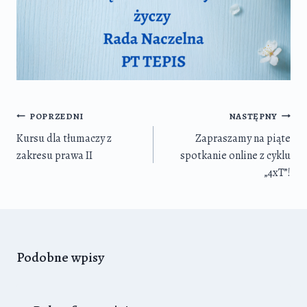
Nawigacja
POPRZEDNI
NASTĘPNY
wpisu
Kursu dla tłumaczy z
Zapraszamy na piąte
zakresu prawa II
spotkanie online z cyklu
„4xT”!
Podobne wpisy