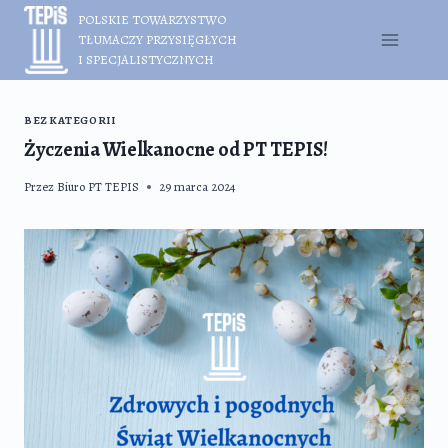
Przejdź
POLSKIE TOWARZYSTWO
do
TŁUMACZY PRZYSIĘGŁYCH
treści
I SPECJALISTYCZNYCH
BEZ KATEGORII
Życzenia Wielkanocne od PT TEPIS!
Przez
Biuro PT TEPIS
29 marca 2024